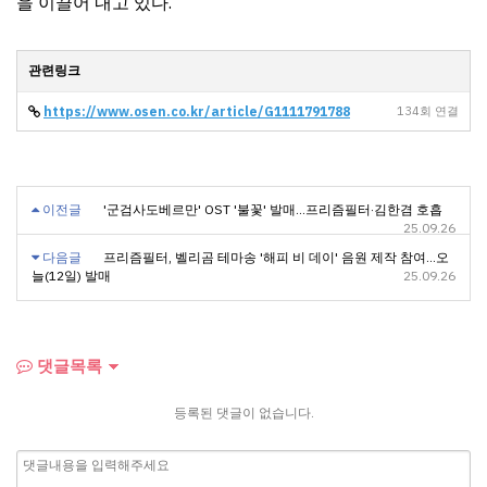
을 이끌어 내고 있다.
관련링크
https://www.osen.co.kr/article/G1111791788
134회 연결
이전글
'군검사도베르만' OST '불꽃' 발매…프리즘필터·김한겸 호흡
25.09.26
다음글
프리즘필터, 벨리곰 테마송 '해피 비 데이' 음원 제작 참여...오
늘(12일) 발매
25.09.26
댓글목록
등록된 댓글이 없습니다.