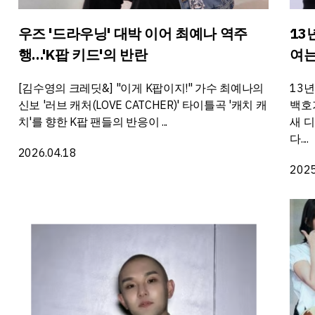
우즈 '드라우닝' 대박 이어 최예나 역주
13
행…'K팝 키드'의 반란
여는
[김수영의 크레딧&] "이게 K팝이지!" 가수 최예나의
13
신보 '러브 캐처(LOVE CATCHER)' 타이틀곡 '캐치 캐
백호가
치'를 향한 K팝 팬들의 반응이 ...
새 디
다....
2026.04.18
2025