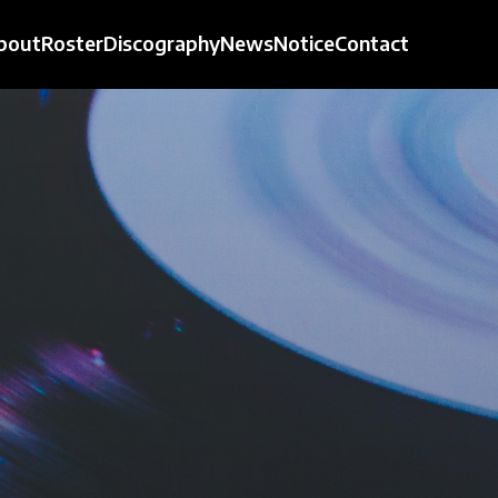
bout
Roster
Discography
News
Notice
Contact
bout
Roster
Discography
News
Notice
Contact