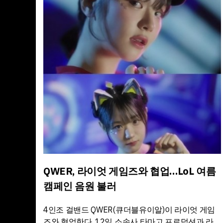
QWER, 라이엇 게임즈와 협업…LoL 여름
캠페인 음원 불러
4인조 걸밴드 QWER(큐더블유이알)이 라이엇 게임
즈와 협업한다. 12일 소속사 타마고 프로덕션과 라