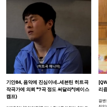
기안84, 음악에 진심이네..세븐틴 히트곡
[Q
작곡가에 의뢰 "7곡 정도 써달라"(베이스
리즘
캠프)
걸밴
진입