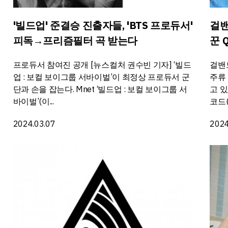
'빌드업' 준결승 진출자들, 'BTS 프로듀서'
걸밴
피독→프리즘필터 곡 받는다
꾼 
프로듀서 참여진 공개 [뉴스컬처 권수빈 기자] ‘빌드
걸밴
업 : 보컬 보이그룹 서바이벌’이 최정상 프로듀서 군
주류
단과 손을 잡는다. Mnet ‘빌드업 : 보컬 보이그룹 서
고 있
바이벌’(이...
코드(D
2024.03.07
2024