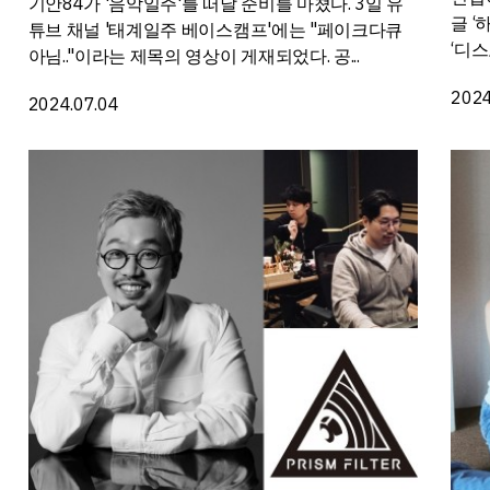
기안84가 '음악일주'를 떠날 준비를 마쳤다. 3일 유
글 
튜브 채널 '태계일주 베이스캠프'에는 "페이크다큐
‘디스
아님.."이라는 제목의 영상이 게재되었다. 공...
2024
2024.07.04