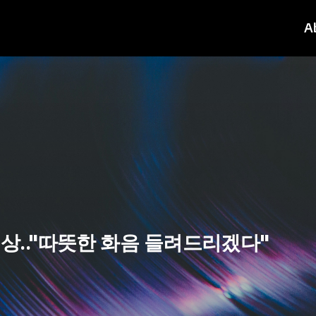
A
A
 수상.."따뜻한 화음 들려드리겠다"