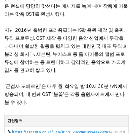
운 현실에 당당히 맞선다는 메시지를 녹여 내며 작품에 어울
리는 맞춤 OST를 완성시켰다.
지난 2016년 출범한 프리즘필터는 K팝 음원 제작 및 출판,
뮤직 프로듀싱, OST 제작 등 다양한 음악 산업에서 두각을
나타내며 활발한 활동을 펼치고 있는 대한민국 대표 뮤직 퍼
블리싱 회사다. 세븐틴, 뉴이스트 등 톱 아이돌의 앨범 프로
듀싱에 참여하는 등 트렌디하고 감각적인 음악으로 가요계
입지를 견고히 쌓고 있다.
'군검사 도베르만'은 매주 월, 화요일 밤 10시 30분 tvN에서
방송되며, 네 번째 OST '불꽃'은 각종 음원사이트에서 만나
볼 수 있다.
관련링크
https://star.ytn.co.kr/_sn/0117_202204131743420963
142회 연결