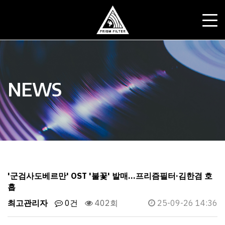
NEWS
'군검사도베르만' OST '불꽃' 발매…프리즘필터·김한겸 호
흡
최고관리자
0건
402회
25-09-26 14:36