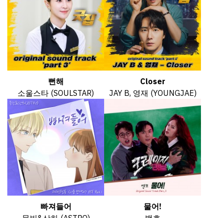
뻔해
Closer
소울스타 (SOULSTAR)
JAY B, 영재 (YOUNGJAE)
빠져들어
물어!
문빈&산하 (ASTRO)
백호