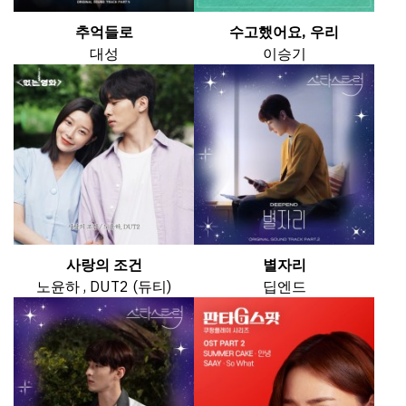
추억들로
수고했어요, 우리
대성
이승기
사랑의 조건
별자리
노윤하 , DUT2 (듀티)
딥엔드