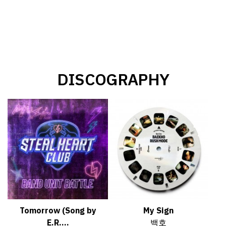
DISCOGRAPHY
Tomorrow (Song by
My Sign
E.R....
백호