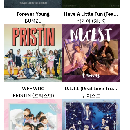
Forever Young
Have A Little Fun (Fea...
BUMZU
식케이 (Sik-K)
WEE WOO
R.L.T.L (Real Love Tru...
PRISTIN (프리스틴)
뉴이스트