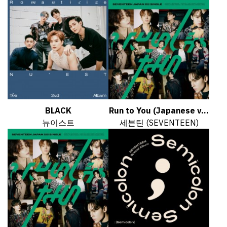
BLACK
Run to You (Japanese v...
뉴이스트
세븐틴 (SEVENTEEN)